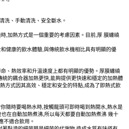
動清洗、手動清洗、安全斷水。
時,加熱方式是一個重要的考慮因素。目前,厚 膜纏繞
全和健康的飲水體驗,與傳統飲水機相比具有明顯的優
壽命、熱效率和升溫速度上都有明顯的優勢。厚膜纏繞
傳統的耦合器加熱更快,能夠提供更快速和穩定的加熱體
加熱方式因其高效、穩定和安全的特點,成為了即熱式飲
當你隨時要喝熱水時,按觸龍頭可即時喝到熱開水,熱水是
夜也在自動加熱煮沸,所以每天都要自動加熱煮沸 幾十
說應不適合飲用。
會附著黏滑的細菌膜是細菌的代謝物,造成水質有味道有