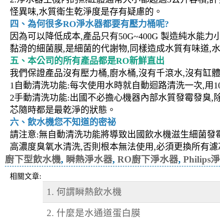
怪異味,水質衛生乾淨度是存有疑慮的。
四、為何很多RO淨水器都要有壓力桶呢?
因為可以降低成本,產品只有50G~400G 製造純水能
黏滑的細菌膜,是細菌的代謝物,同樣造成水質有味道,
五、本公司的所有產品都是RO新鮮直出
我們保證產品沒有壓力桶,廚水桶,沒有千滾水,沒有缸
1自動清洗功能:每次使用水時就自動迴路清洗一次,用1
2手動清洗功能:出國不必擔心機器內部水質發霉發臭,
芯隨時都是最乾淨的狀態。
六、飲水機您不知道的密祕
請注意:無自動清洗功能將導致出國飲水機滋生細菌發霉
高濃度臭氧水清洗,否則根本無法使用,必須更換所有濾
廚下型飲水機
,
瞬熱淨水器
,
RO廚下淨水器
,
Philip
相關文章:
1. 何謂瞬熱飲水機
2. 什麼是水通道蛋白膜