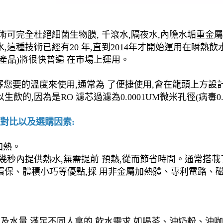
術可完全杜絕細菌生物膜, 千滾水,隔夜水,內膽水垢重金屬
這種技術已經有20 年,直到2014年才開始運用在瞬熱飲
產品)將很快普遍 在市場上運用。
溫度來使用,通常為 了便捷使用,會在龍頭上方設計溫度顯示/常
因為是RO 濾芯過濾為0.0001UM微米孔徑(病毒0.01
對比以及選購因素:
加熱。
幾秒內提供熱水,無需提前 預熱,從而節省時間。通常搭載了
環保、體積小巧等優點,採 用非金屬加熱體、專利電路、磁
度及水量,滿足不同人拿的 飲水需求,如喝茶、沖奶粉、沖