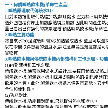
一、何謂瞬熱飲水機(革命性產品)
1.瞬熱原理取代傳統水缸:
目前瞬熱技術取代熱膽加熱,熱缸儲水,壓力桶。瞬熱技
道外圍包覆有厚土加熱膜纏繞絲加熱,因此瞬間產生熱水,
量已看出已有換代的跡象遽增,預估瞬熱飲水機(革命性
2.瞬熱主要功能:
將自來水RO過濾後瞬間3秒加熱變成熱水,並且可以選擇您要的
以在瞬間取得您要的溫度水,請注意無論是幾度都是可以生飲的,
害物質
3.瞬熱飲水機與傳統飲水機內部結構和工作原理、功能
(1)內部結構和工作原理:
傳統飲水機:通常採用儲水式設計,需要提前預熱,儲熱,
瞬熱飲水機:瞬熱飲水機則採用即開瞬熱的技術,能夠在
飲用的水質。此外,瞬熱飲水機還具備省電節能、安全
全性和便利性。
(2)功能對比:
傳統飲水機:功能相對簡單,只能提供熱水和冷水。
瞬熱式飲水機:不僅能熱水,還能製冷,可以調節不同溫