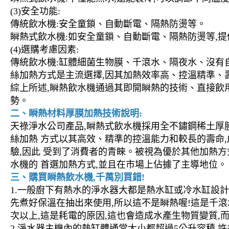
(3)安全功能:
傳統飲水機:安全童鎖、自動斷電、隔熱防燙等。
瞬熱式飲水機:如安全童鎖、自動斷電、隔熱防燙等,
(4)選購考慮因素:
傳統飲水機:缸體細菌生物膜、千滾水、隔夜水、沒有自
絲加熱方式是主流選擇,因其加熱效率高、控溫精準、
綜上所述,瞬熱飲水機通過其即開瞬熱的技術、直接飲
勢。
二、瞬熱材料厚膜加熱技術說明:
天祿淨水公司產品,瞬熱式飲水機採用全不鏽鋼稀土厚
絲加熱 方式以其高效、精準的控溫能力和較長的壽命
驗,因此 受到了消費者的青睞。被視為優於其他加熱方
水機的 首選加熱方式,並且在市場上佔據了主導地位。
三、購買瞬熱飲水機,千萬別買錯!
1.一般廚下有熱水的淨水器大都是熱水缸或冷水缸設計
先煮好保溫在抽出來使用,所以這不是瞬熱喔!這是千滾
次以上,這是耗電的原因,這也會造成水產生物質變質,
2.淨水器主機內的熱缸體通常大小都超過5公升容積,