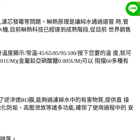
,濾芯發霉等問題。瞬熱原理是讓純水通過道管 時,管
水機,目前瞬熱科技已經達到成熟階段,從目前 世界銷售
溫/45/65/85/95/100/按下您要的溫 度,就可
UM)(金屬鉛亞硝酸鹽0.005UM)可以 阻擋60多種有
逆滲透RO膜,能夠過濾掉水中的有害物質,提供直 接
化防垢、高壓泄放等諸多功能,確保了使用過程中的 安
咖啡等。