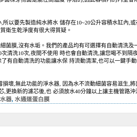
力小,所以要先製造純水將水 儲存在10~20公升容積水缸內
水質衛生乾淨度有很大得質疑。
體細菌膜,沒有水垢。我們的產品均有可選擇有自動清洗及
0次清洗10次,夜間不使用 時也會自動清洗,讓您喝不到隔
除了有自動清洗的功能讓水保 持流動清潔,也可以一鍵手
損壞,無此功能的淨水器, 因為水不流動細菌容易滋生,將
芯,更換新的濾芯後,也 必須放水40分鐘以上讓主機管路
s淨水器
,
水通道蛋白膜