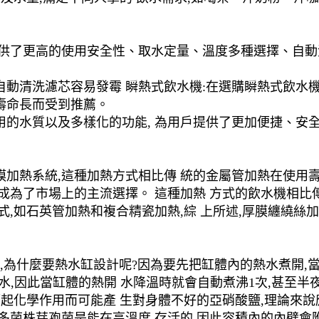
提供了更高的使用安全性、取水定量、溫度多種選擇、自
動清洗濾芯容易發霉 瞬熱式飲水機:在選購瞬熱式飲水機
壽命長而受到推薦。
用的水質以及多樣化的功能, 為用戶提供了更加便捷、安
膜加熱系統,這種加熱方式相比傳 統的金屬管加熱在使用
,成為了市場上的主流選擇。 這種加熱 方式的飲水機相比
式,如石英管加熱和複合精瓷加熱,綜 上所述,厚膜纏繞絲
,為什麼要熱水缸設計呢?因為要先把缸體內的熱水煮開,
水,因此當缸體的熱開 水降溫時就會自動煮沸1次,甚至半
而起化學作用而可能產 生對身體不好的亞硝酸鹽,理論來
許多菌株芽孢菌是能在高溫度 存活的,因此容積內的內壁