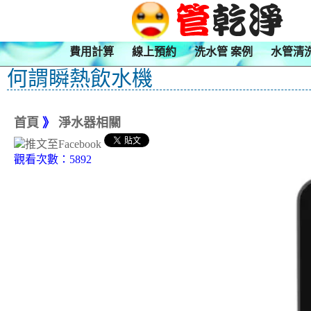
費用計算
線上預約
洗水管 案例
水管清
何謂瞬熱飲水機
首頁
》
淨水器相關
觀看次數：5892