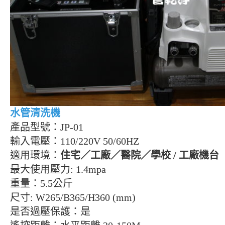
水管清洗機
產品型號：
JP-01
輸入電壓：
110/220V 50/60HZ
適用環境：
住宅／工廠／醫院／學校
/
工廠機台
最大使用壓力
: 1.4mpa
重量：
5.5
公斤
尺寸
: W265/B365/H360 (mm)
是否過壓保護：是