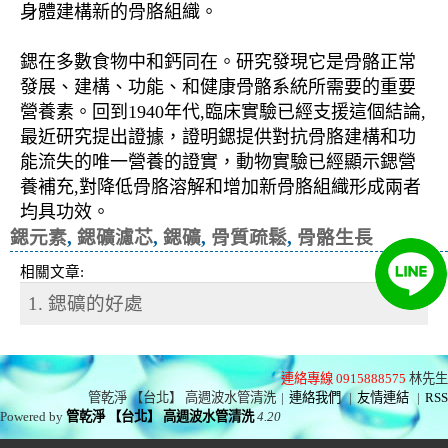
身體建構新的骨胳組織。
鍶在多數食物中和鈣同在。研究發現它是骨骼正常
發展、建構、功能、和健康骨骼系統所需要的重要
營養素。回到1940年代,臨床實驗已經支援這個結論,
最近研究提出證據，證明鍶提供對抗骨胳建構和功
能流失的唯一營養的證實，動物實驗已經顯示鍶營
養補充,對降低骨胳溶解和增加新骨胳組織形成兩者
均具功效。
鍶元素
,
鍶礦濾芯
,
鍶礦
,
骨質疏鬆
,
骨骼生長
相關文章:
1. 鍶礦的好處
連絡專線 0915888575
林先生
管乾淨 【台北】 高週波水管清洗
|
連絡我們
|
友情連結
|
RSS
Powered by
管乾淨 【台北】 高週波水管清洗
4.20