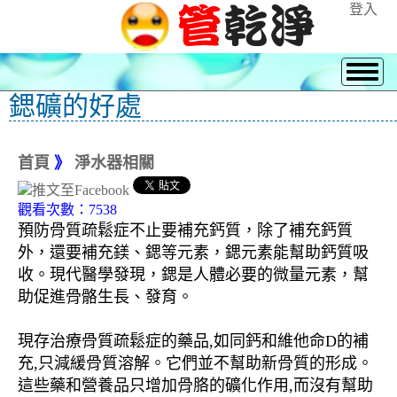
登入
鍶礦的好處
首頁
》
淨水器相關
觀看次數：7538
預防骨質疏鬆症不止要補充鈣質，除了補充鈣質
外，還要補充鎂、鍶等元素，鍶元素能幫助鈣質吸
收。現代醫學發現，鍶是人體必要的微量元素，幫
助促進骨骼生長、發育。
現存治療骨質疏鬆症的藥品,如同鈣和維他命D的補
充,只減緩骨質溶解。它們並不幫助新骨質的形成。
這些藥和營養品只增加骨胳的礦化作用,而沒有幫助