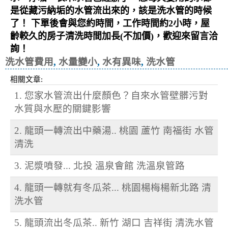
是從藏污納垢的水管流出來的，該是洗水管的時候
了！ 下單後會與您約時間，工作時間約2小時，屋
齡較久的房子清洗時間加長(不加價)，歡迎來留言洽
詢！
洗水管費用
,
水量變小
,
水有異味
,
洗水管
相關文章:
1. 您家水管流出什麼顏色？自來水管壁髒污對
水質與水壓的關鍵影響
2. 龍頭一轉流出中藥湯.. 桃園 蘆竹 南福街 水管
清洗
3. 泥漿噴發... 北投 溫泉會館 洗溫泉管路
4. 龍頭一轉就有冬瓜茶... 桃園楊梅楊新北路 清
洗水管
5. 龍頭流出冬瓜茶.. 新竹 湖口 吉祥街 清洗水管