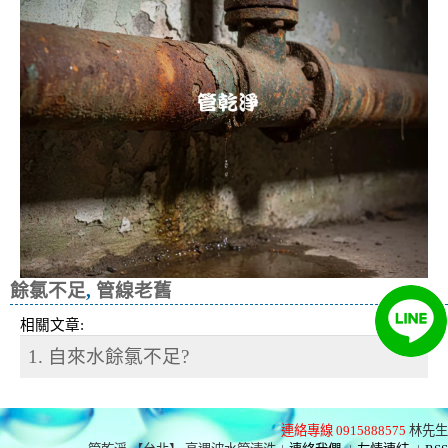
餘氯不足
,
管線老舊
相關文章:
1. 自來水餘氯不足?
連絡專線 0915888575
林先生