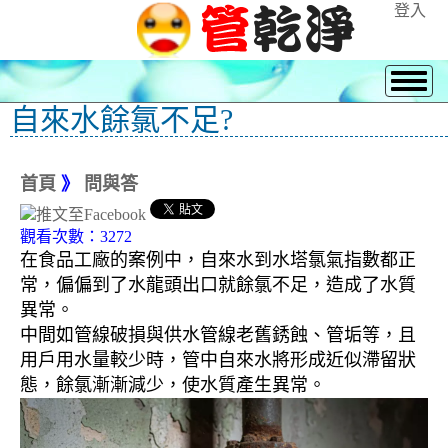
登入
自來水餘氯不足?
首頁
》
問與答
觀看次數：3272
在食品工廠的案例中，自來水到水塔氯氣指數都正
常，偏偏到了水龍頭出口就餘氯不足，造成了水質
異常。
中間如管線破損與供水管線老舊銹蝕、管垢等，且
用戶用水量較少時，管中自來水將形成近似滯留狀
態，餘氯漸漸減少，使水質產生異常。