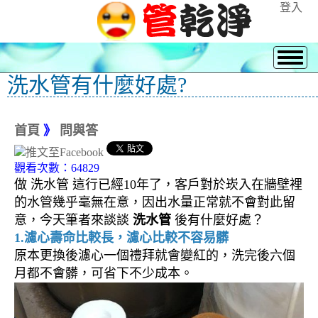
登入
洗水管有什麼好處?
首頁
》
問與答
觀看次數：64829
做 洗水管 這行已經10年了，客戶對於崁入在牆壁裡
的水管幾乎毫無在意，因出水量正常就不會對此留
意，今天筆者來談談
洗水管
後有什麼好處？
1.濾心壽命比較長，濾心比較不容易髒
原本更換後濾心一個禮拜就會變紅的，洗完後六個
月都不會髒，可省下不少成本。