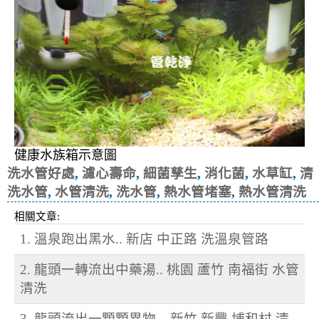
健康水族箱示意圖
洗水管好處
,
濾心壽命
,
細菌孳生
,
消化菌
,
水草缸
,
清
洗水管
,
水管清洗
,
洗水管
,
熱水管堵塞
,
熱水管清洗
相關文章:
1. 溫泉跑出黑水.. 新店 中正路 洗溫泉管路
2. 龍頭一轉流出中藥湯.. 桃園 蘆竹 南福街 水管
清洗
3. 龍頭流出一顆顆異物... 新竹 新豐 埔和村 清