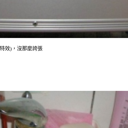
特效
)
，沒那麼誇張