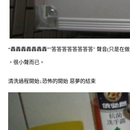
“
轟轟轟轟轟轟轟
”"答答答答答答答答"
聲音
(
只是在做
，很小聲而已。
清洗過程開始↓恐怖的開始 惡夢的結束