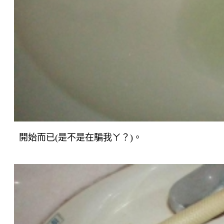
開始而已(是不是在騙我ㄚ？)。