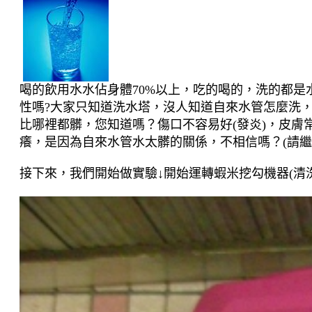
喝的飲用水
水佔身體
70%
以上，吃的喝的，洗的都是
性嗎
?
大家只知道洗水塔，沒人知道自來水管怎麼洗
比哪裡都髒，
您知道嗎？傷口不容易好(發炎)，皮膚
癢，是因為自來水管水太髒的關係，
不相信嗎？(請繼
接下來，我們開始做實驗↓開始運轉蝦米挖勾機器(清