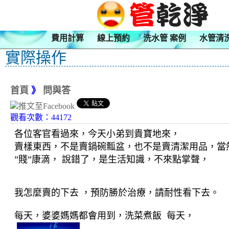
費用計算
線上預約
洗水管 案例
水管清
實際操作
首頁
》
問與答
觀看次數：44172
各位客官看過來，今天小弟到貴寶地來，
賣樣東西，不是賣鍋碗瓢盆，
也不是賣清潔用品，當
”
賤
”
康滴，
說錯了，是生活知識，不來點掌
聲，
我
怎麼賣的下去
，
預防勝
於治療，
請耐性看
下去。
每天，婆婆媽媽都會用到，洗菜煮飯
每天，