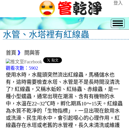
登入
水管、水塔裡有紅線蟲
首頁
》
問與答
觀看次數：5902
使用水時，水龍頭突然流出紅線蟲，馬桶儲水也
有，這時需要檢查水塔、水管是不是長時間沒清洗
了? 紅線蟲，又稱水蚯蚓、紅絲蟲、赤線蟲，是一
種小型蠕蟲，通常出現在潮濕、含有有機物的水
中，水溫在22~32℃時，孵化期爲10～15天。紅線蟲
為水質不乾凈的「生物指標」，一旦出現在飲用水
或洗澡、民生用水中，會引起噁心的心理作用。紅
線蟲存在水塔或老舊的水管裡，長久未清洗或維護