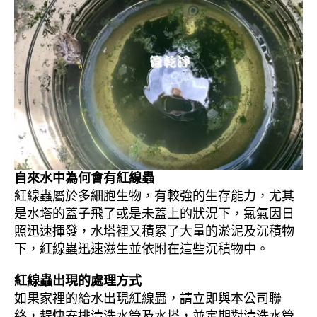
自來水中為何會有紅線蟲
紅線蟲屬於多細胞生物，有較強的生存能力，尤其
是水塔的蓋子飛了或是未蓋上的狀況下，氯氣因日
照迅速揮發，水塔裡又積累了大量的淤泥及沉積物
下，紅線蟲迅速滋生並依附在這些沉積物中。
紅線蟲出現的處理方式
如果家裡的給水出現紅線蟲，請立即與本公司聯
絡，趕快安排清洗水管及水塔，並定期對清洗水管