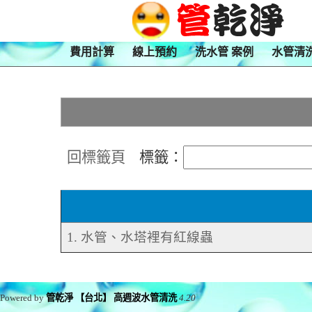
費用計算
線上預約
洗水管 案例
水管清
回標籤頁
標籤：
1. 水管、水塔裡有紅線蟲
Powered by
管乾淨 【台北】 高週波水管清洗
4.20