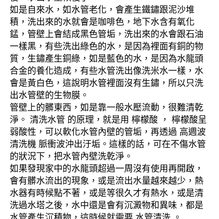
如是自來水，如水管老化，會產生鐵鏽跟泥沙堆
積，洗出來的水就會是咖啡色，地下水含有氧化
錳，管壁上會結成黑色管垢，洗出來的水會跟石油
一樣黑，有些洗出綠色的水，是因為裡面有銅的物
質，生鏽產生銅綠，如是藍色的水，是因為水龍頭
合金的養化造成，有些水管洗出像洗米水一樣，水
會是黃白色，這說明水管裡面沒有生鏽，所以只洗
出水管壁的生物膜。
管壁上的髒東西，如是靠一般水壓流動，很難清乾
淨。 清洗水管 的原理，就是用 檸檬酸 ， 檸檬酸呈
弱酸性，可以軟化水管內壁的管垢，再透過 高週波
清洗機 脈衝波沖出汙垢。這樣的話，可在不傷水管
的狀況下，把水管內壁洗乾淨。
如果發現家中的水龍頭超過一周沒有使用再開啟，
會有髒水流出的現象，或是流出水量越來越少，熱
水器有時候點不著，或是等很久才有熱水，或是清
洗過水塔之後，水中還是會有沉澱物和異味，都是
水管產生沉積物，這時候就需要 水管清洗 。