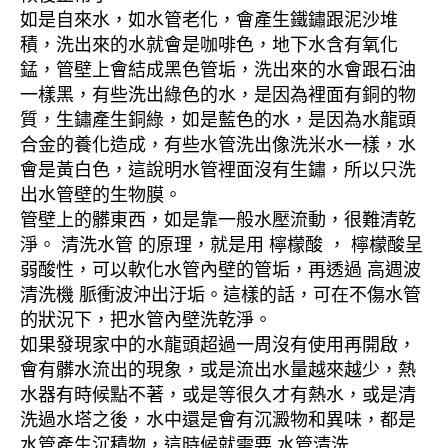
如是自來水，如水管老化，會產生鐵鏽跟泥沙堆
積，洗出來的水就會是咖啡色，地下水含有氧化
錳，管壁上會結成黑色管垢，洗出來的水會跟石油
一樣黑，有些洗出綠色的水，是因為裡面有銅的物
質，生鏽產生銅綠，如是藍色的水，是因為水龍頭
合金的養化造成，有些水管洗出像洗米水一樣，水
會是黃白色，這說明水管裡面沒有生鏽，所以只洗
出水管壁的生物膜。
管壁上的髒東西，如是靠一般水壓流動，很難清乾
淨。 清洗水管 的原理，就是用 檸檬酸 ， 檸檬酸呈
弱酸性，可以軟化水管內壁的管垢，再透過 高週波
清洗機 脈衝波沖出汙垢。這樣的話，可在不傷水管
的狀況下，把水管內壁洗乾淨。
如果發現家中的水龍頭超過一周沒有使用再開啟，
會有髒水流出的現象，或是流出水量越來越少，熱
水器有時候點不著，或是等很久才有熱水，或是清
洗過水塔之後，水中還是會有沉澱物和異味，都是
水管產生沉積物，這時候就需要 水管清洗