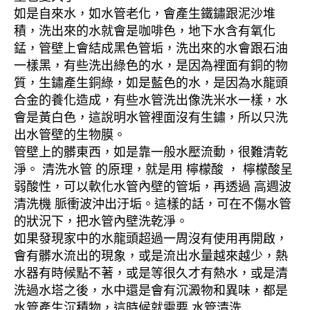
如是自來水，如水管老化，會產生鐵鏽跟泥沙堆
積，洗出來的水就會是咖啡色，地下水含有氧化
錳，管壁上會結成黑色管垢，洗出來的水會跟石油
一樣黑，有些洗出綠色的水，是因為裡面有銅的物
質，生鏽產生銅綠，如是藍色的水，是因為水龍頭
合金的養化造成，有些水管洗出像洗米水一樣，水
會是黃白色，這說明水管裡面沒有生鏽，所以只洗
出水管壁的生物膜。
管壁上的髒東西，如是靠一般水壓流動，很難清乾
淨。 清洗水管 的原理，就是用 檸檬酸 ， 檸檬酸呈
弱酸性，可以軟化水管內壁的管垢，再透過 高週波
清洗機 脈衝波沖出汙垢。這樣的話，可在不傷水管
的狀況下，把水管內壁洗乾淨。
如果發現家中的水龍頭超過一周沒有使用再開啟，
會有髒水流出的現象，或是流出水量越來越少，熱
水器有時候點不著，或是等很久才有熱水，或是清
洗過水塔之後，水中還是會有沉澱物和異味，都是
水管產生沉積物，這時候就需要 水管清洗