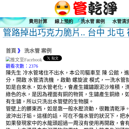
費用計算
線上預約
洗水管 案例
水管清
管路掉出巧克力脆片.. 台中 北屯
首頁
》
洗水管 案例
觀看次數：2376
陳先生 冷水管堵住不出水，本公司驅車至 陳 公館，進
分，開啟 水管清洗機 ，啟動 螺旋波 模式，一洗
如是自來水，如水管老化，會產生鐵鏽跟泥沙堆積，
綠色的水，是因為裡面有銅的物質，生鏽產生銅綠，
有生鏽，所以只洗出水管壁的生物膜。
管壁上的髒東西，如是靠一般水壓流動，很難清乾淨。 
波沖出汙垢。這樣的話，可在不傷水管的狀況下，把
如果發現家中的水龍頭超過一周沒有使用再開啟，會