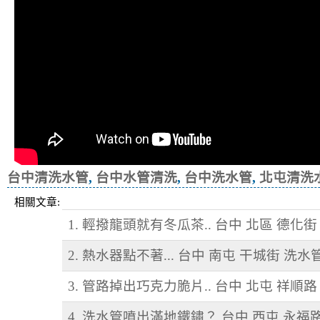
台中清洗水管
,
台中水管清洗
,
台中洗水管
,
北屯清洗
相關文章:
1. 輕撥龍頭就有冬瓜茶.. 台中 北區 德化
2. 熱水器點不著... 台中 南屯 干城街 洗水
3. 管路掉出巧克力脆片.. 台中 北屯 祥順
4. 洗水管噴出滿地鐵鏽？ 台中 西屯 永福