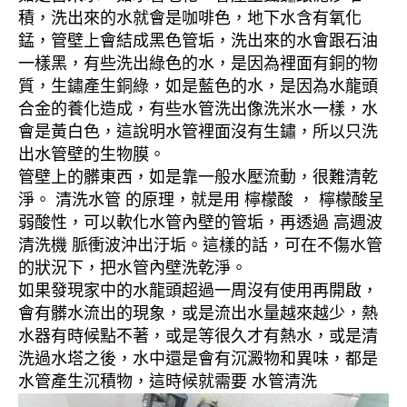
積，洗出來的水就會是咖啡色，地下水含有氧化
錳，管壁上會結成黑色管垢，洗出來的水會跟石油
一樣黑，有些洗出綠色的水，是因為裡面有銅的物
質，生鏽產生銅綠，如是藍色的水，是因為水龍頭
合金的養化造成，有些水管洗出像洗米水一樣，水
會是黃白色，這說明水管裡面沒有生鏽，所以只洗
出水管壁的生物膜。
管壁上的髒東西，如是靠一般水壓流動，很難清乾
淨。 清洗水管 的原理，就是用 檸檬酸 ， 檸檬酸呈
弱酸性，可以軟化水管內壁的管垢，再透過 高週波
清洗機 脈衝波沖出汙垢。這樣的話，可在不傷水管
的狀況下，把水管內壁洗乾淨。
如果發現家中的水龍頭超過一周沒有使用再開啟，
會有髒水流出的現象，或是流出水量越來越少，熱
水器有時候點不著，或是等很久才有熱水，或是清
洗過水塔之後，水中還是會有沉澱物和異味，都是
水管產生沉積物，這時候就需要 水管清洗