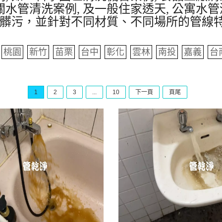
水管清洗案例, 及一般住家透天, 公寓水管
髒污，並針對不同材質、不同場所的管線
桃園
新竹
苗栗
台中
彰化
雲林
南投
嘉義
台
1
2
3
...
10
下一頁
頁尾