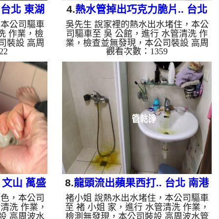
 台北 東湖
4.
熱水管掉出巧克力脆片.. 台北
，本公司驅車
吳先生 說家裡的熱水出水堵住，本公
管
北寧路 清洗水管
洗 作業，檢
司驅車至 吳 公館，進行 水管清洗 作
司裝設 高周
業，檢查並無發現，本公司裝設 高周
22
觀看次數：1359
酸 至水管，
波水管清洗機，注入 檸檬酸 至水管，
洗機 ，啟動
等了約15分，開啟 水管清洗機 ，啟動
就流出髒水，
螺旋波 模式，一洗水管就流出髒水，
多小時後，冷
還掉出一塊塊異物，看起來就像是巧克
是自來水，如
力脆片，兩個多小時後，出水變乾淨熱
泥沙堆積，洗
水出水量也恢復了。 如是自來水，如
地下水含有氧
水管老化，會產生鐵鏽跟泥沙堆積，洗
管垢，洗出來
出來的水就會是咖啡色，地下水含有氧
些洗出綠色的
化錳，管壁上會結成黑色管垢，洗出來
質，生鏽產生
的水會跟石油一樣黑，有些洗出綠色的
因為水龍頭合
水，是因為裡面有銅的物質，生鏽產生
銅綠，...
 文山 萬盛
8.
龍頭流出蘋果西打.. 台北 南港
顏色，本公司
褚小姐 說熱水出水堵住，本公司驅車
舊莊路 水管清洗
清洗 作業，
至 褚 小姐 家，進行 水管清洗 作業，
設 高周波水
檢測無發現，本公司裝設 高周波水管