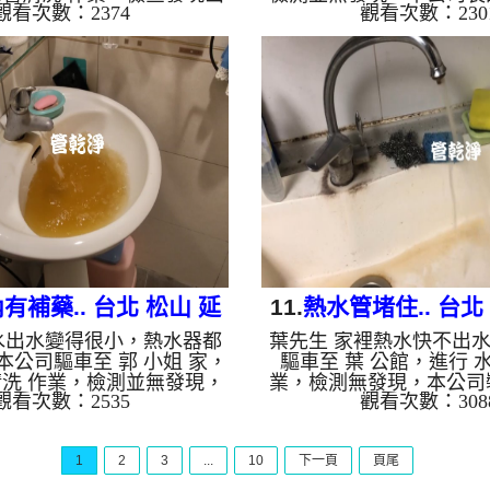
觀看次數：2374
觀看次數：230
，本公司裝設 高周波水管
管清洗機，灌入 檸檬酸 
入 檸檬酸 至水管，等了約
約15分，開啟 水管清洗機
啟 水管清洗機 ，啟動 螺旋
波 模式，一開始就流出
一洗水管就流出鐵鏽水，忽
源不絕，兩個多小時後，
色，最後變成咖啡色，兩個
水出水量變大了。 如是
出水變乾淨熱水出水量也恢
管老化，會產生鐵鏽跟泥
是自來水，如水管老化，會
來的水就會是咖啡色，地
泥沙堆積，洗出來的水就會
錳，管壁上會結成黑色管
地下水含有氧化錳，管壁上
水會跟石油一樣黑，有些
管垢，洗出來的水會跟石油
水，是因為裡面有銅的物
些洗出綠色的水，是因為裡
銅綠，如是藍色的水，是
面有銅的物...
金的養化...
有補藥.. 台北 松山 延
11.
熱水管堵住.. 台北
水出水變得很小，熱水器都
葉先生 家裡熱水快不出
壽街 洗水管
街 水管清洗
本公司驅車至 郭 小姐 家，
驅車至 葉 公館，進行 
清洗 作業，檢測並無發現，
業，檢測無發現，本公司
觀看次數：2535
觀看次數：308
 高周波水管清洗機，注入
水管清洗機，注入 檸檬酸
水管，等了約15分，開啟 水
了約15分，開啟 水管清洗
，啟動 螺旋波 模式，一洗水
旋波 模式，一洗水管就
1
2
3
...
10
下一頁
頁尾
水，源源不絕，看起來就像
個多小時後，熱水出水量
，二個多小時後，熱水出水
是自來水，如水管老化，