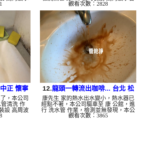
1
觀看次數：2828
至水管，等了
清洗機，灌入 檸檬酸 至水管，等了約
 ，啟動 螺旋
15分，開啟 水管清洗機 ，啟動 螺旋
宗色髒水，源
波 模式，一開始就噴出鐵鏽水，越洗
出水變乾淨熱
越髒，突然管路堵住，忽然噴出黃色髒
自來水，如水
水，就像是蘋果西打，兩個多小時後，
沙堆積，洗出
熱水出水量恢復了。 如是自來水，如
下水含有氧化
水管老化，會產生鐵鏽跟泥沙堆積，洗
垢，洗出來的
出來的水就會是咖啡色，地下水含有氧
洗出綠色的
化錳，管壁上會結成黑色管垢，洗出來
質，生鏽產生
的水會跟石油一樣黑，有些洗出綠色的
因為水龍頭合
水，是因為裡面有銅的物質，生鏽產生
銅綠，...
 中正 懷寧
12.
龍頭一轉流出咖啡... 台北 松
水了，本公司
康先生 家的熱水出水變小，熱水器已
山 民生東路 清洗水管
水管清洗 作
經點不著，本公司驅車至 康 公館，進
裝設 高周波
行 洗水管 作業，檢測並無發現，本公
8
觀看次數：3865
 至水管，等
司裝設 高周波水管清洗機，灌入 檸檬
機 ，啟動 螺
酸 至水管，等了約15分，開啟 水管清
流出髒水，二
洗機 ，啟動 螺旋波 模式，一洗水管就
恢復了。 如
流出鐵鏽水，看起來跟咖啡一樣，二個
會產生鐵鏽跟
多小時後，出水量恢復熱水器也正常動