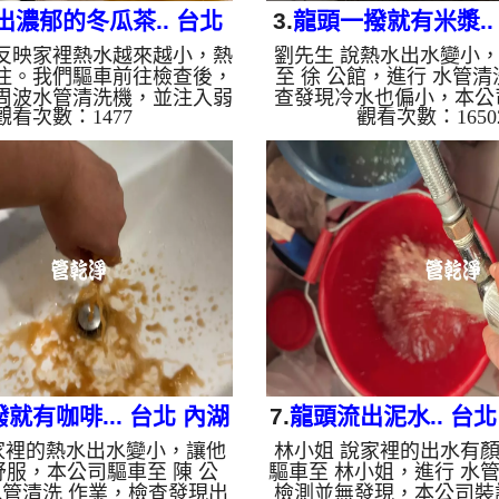
出濃郁的冬瓜茶.. 台北
3.
龍頭一撥就有米漿..
反映家裡熱水越來越小，熱
劉先生 說熱水出水變小
 行義路 水管清洗
康樂街 洗水
住。我們驅車前往檢查後，
至 徐 公館，進行 水管清
周波水管清洗機，並注入弱
查發現冷水也偏小，本公
觀看次數：1477
觀看次數：1650
酸靜置軟化管垢。 不出所
波水管清洗機，注入 檸檬
模式一啟動，原本透明的水
等了約15分，開啟 水管清
郁的「冬瓜茶」！這就是長
螺旋波 模式，一洗水管
壁的泥沙與鐵鏽。經過兩個
看起來就像是米漿，兩個
戰，水流終於從汙濁轉為清
熱出水量也變大了。 如
恢復了往日的出水量。 為
水管老化，會產生鐵鏽跟
要定期「大掃除」？ 管壁
出來的水就會是咖啡色，
水壓難以清除，不同的水質
化錳，管壁上會結成黑色
同的「色彩反應」： 咖啡
的水會跟石油一樣黑，有
泥沙）： 常見於自來水管線
水，是因為裡面有銅的物
化。 石油黑（氧...
銅綠，如是藍色的水，是
金的養...
就有咖啡... 台北 內湖
7.
龍頭流出泥水.. 台北
家裡的熱水出水變小，讓他
林小姐 說家裡的出水有
湖路 清洗水管
街 清洗水管
服，本公司驅車至 陳 公
驅車至 林小姐，進行 水管
水管清洗 作業，檢查發現出
檢測並無發現，本公司裝