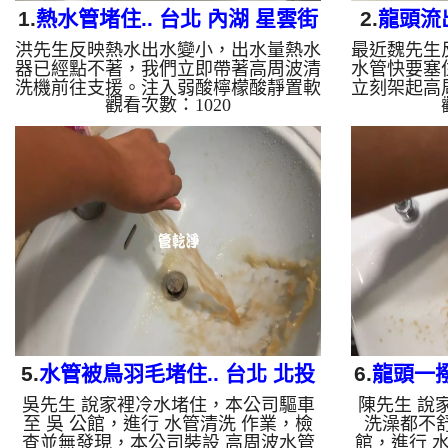
1.
熱水管堵住.. 台北 內湖 星雲街
2.
龍頭流
洪先生反映熱水出水變小，出水量熱水
最近魏先生
清洗水管
北投
器已經點不著，我們立即帶著高周波清
水管快要塞
洗機前往支援。注入弱酸檸檬酸靜置軟
立刻架起高
觀看次數：1020
化後，螺旋脈衝一啟動，龍頭瞬間噴出
酸性檸檬
黃水！顏色越來越深，經過兩小時努
料，螺旋波
力，熱水出水量終於恢復。 為什麼水
瞬間變成濃
管需要定期「大掃除」？ 單靠水壓帶
年累積在管
不走管壁陳年汙垢。不同的水質顏色，
多小時的奮
反映了不同的居家隱患： 棕色（鐵
澈，熱水也
鏽）： 管線老化徵兆。 黑色（氧化
什麼水管需
錳）： 常見於地下水源。 綠色（銅
髒汙靠一般
綠）： 銅合金接頭氧化。 乳白（生物
也會產生不
膜）： 細菌黏液滋生的...
色（鐵鏽/
老
5.
水管被鳥羽毛堵住.. 台北 北投
6.
龍頭一撥
吳先生 說家裡冷水堵住，本公司驅車
陳先生 說
行義路 清洗水管
內
至 吳 公館，進行 水管清洗 作業，檢
洗澡都不舒
查並無發現，本公司裝設 高周波水管
館，進行 