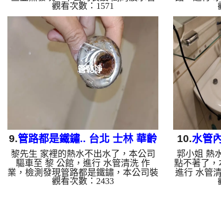
觀看次數：1571
清洗機，注入 檸檬酸 至水管，等了約
水量像尿尿
15分，開啟 水管清洗機 ，啟動 螺旋
清洗機，注
波 模式，一洗水管就流出髒水，突然
15分，開
噴出異物，一看居然是鳥羽毛，羽毛源
波 模式，
源不絕，兩個多小時後，出水變乾淨出
然變成鐵灰
水量也恢復了。 如是自來水，如水管
多小時後，
老化，會產生鐵鏽跟泥沙堆積，洗出來
復了。 如
的水就會是咖啡色，地下水含有氧化
產生鐵鏽跟
錳，管壁上會結成黑色管垢，洗出來的
是咖啡色，
水會跟石油一樣黑，有些洗出綠色的
會結成黑色
水，是因為裡面有銅的物質，生鏽產生
一樣黑，有
銅綠，如是藍...
9.
管路都是鐵鏽.. 台北 士林 華齡
10.
水管內
黎先生 家裡的熱水不出水了，本公司
郭小姐 熱
街 水管清洗
驅車至 黎 公館，進行 水管清洗 作
點不著了，
業，檢測發現管路都是鐵鏽，本公司裝
進行 水管
觀看次數：2433
設 高周波水管清洗機，灌入 檸檬酸 至
本公司裝設
水管，等了約15分，開啟 水管清洗機
檸檬酸 至
，啟動 螺旋波 模式，剛開始流出咖啡
管清洗機 
色髒水，越來就越香濃，兩個多小時
管就流出髒
後，熱水出水量恢復正常了。 如是自
是補藥一般