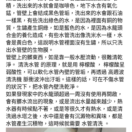
積，洗出來的水就會是咖啡色，地下水含有氧化
錳，管壁上會結成黑色管垢，洗出來的水會跟石油
一樣黑，有些洗出綠色的水，是因為裡面有銅的物
質，生鏽產生銅綠，如是藍色的水，是因為水龍頭
合金的養化造成，有些水管洗出像洗米水一樣，水
會是黃白色，這說明水管裡面沒有生鏽，所以只洗
出水管壁的生物膜。
管壁上的髒東西，如是靠一般水壓流動，很難清乾
淨。 清洗水管 的原理，就是用 檸檬酸 ， 檸檬酸呈
弱酸性，可以軟化水管內壁的管垢，再透過 高週波
清洗機 脈衝波沖出汙垢。這樣的話，可在不傷水管
的狀況下，把水管內壁洗乾淨。
如果發現家中的水龍頭超過一周沒有使用再開啟，
會有髒水流出的現象，或是流出水量越來越少，熱
水器有時候點不著，或是等很久才有熱水，或是清
洗過水塔之後，水中還是會有沉澱物和異味，都是
水管產生沉積物，這時候就需要 水管清洗 。