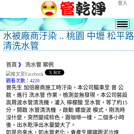
登入
水被廠商汙染 .. 桃園 中壢 松平路
清洗水管
首頁
》
洗水管 案例
觀看次數：4220
曾先生 加倍廠商施工時汙染，本公司驅車至 曾 公
館，進行 洗水管 作業，檢測並無發現，本公司裝設
高周波水管清洗機，灌入 檸檬酸 至水管，等了約15
分，開啟 水管清洗機 ，啟動 螺旋波 模式，剛洗時
沒什麼，突然變成棕色，跟咖啡一樣，二個多小時
後，出水乾淨出水量變大了。
如是自來水，如水管老化，會產生鐵鏽跟泥沙堆